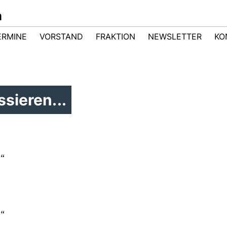
m
ERMINE
VORSTAND
FRAKTION
NEWSLETTER
KO
sieren...
“
“