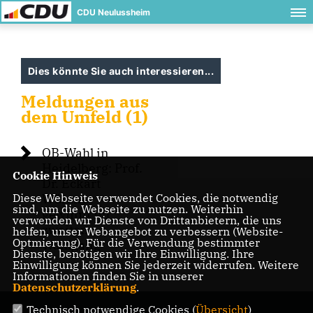
CDU Neulussheim
Dies könnte Sie auch interessieren...
Meldungen aus
dem Umfeld (1)
OB-Wahl in
Heidelberg: Prof.
Cookie Hinweis
Dr. Eckart
Diese Webseite verwendet Cookies, die notwendig
Würzner
sind, um die Webseite zu nutzen. Weiterhin
gewinnt im
verwenden wir Dienste von Drittanbietern, die uns
zweiten
helfen, unser Webangebot zu verbessern (Website-
Optmierung). Für die Verwendung bestimmter
Wahlgang
Dienste, benötigen wir Ihre Einwilligung. Ihre
Einwilligung können Sie jederzeit widerrufen. Weitere
Informationen finden Sie in unserer
Datenschutzerklärung
.
Technisch notwendige Cookies (
Übersicht
)