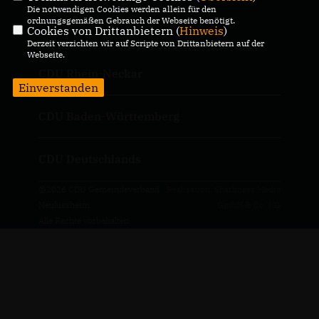
Die notwendigen Cookies werden allein für den
ordnungsgemäßen Gebrauch der Webseite benötigt.
Cookies von Drittanbietern (
Hinweis
)
Derzeit verzichten wir auf Scripte von Drittanbietern auf der
IMPRESSUM
DATENSCHUTZ
KONTAKT
Webseite.
CDU Rhein-Neckar
Einverstanden
CDU Baden-Württemberg
CDU Deutschlands
@2026 CDU Gemeindeverband
Realisation: Sharkness Media
Neulussheim
GmbH & Co. KG
Alle Rechte vorbehalten.